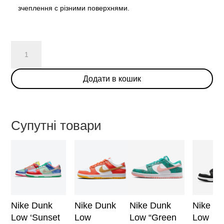
зчеплення с різними поверхнями.
Nike
SB
Dunk
Додати в кошик
Low
«Old
Spice»
кількість
Супутні товари
Nike Dunk
Nike Dunk
Nike Dunk
Nike D
Low ‘Sunset
Low
Low “Green
Low