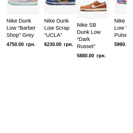
Nike Dunk
Nike Dunk
Nike D
Nike SB
Low “Barber
Low Scrap
Low ‘Su
Dunk Low
Shop” Grey
“UCLA”
Pulse’ 
“Dark
4750.00
грн.
6230.00
грн.
5990.00
Russet”
5880.00
грн.