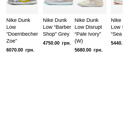
Nike Dunk
Nike Dunk
Nike Dunk
Nike D
Low
Low “Barber
Low Disrupt
Low Sc
“Doernbecher
Shop” Grey
“Pale Ivory”
“Sea Gl
Zoe”
(W)
4750.00
грн.
5440.00
6070.00
грн.
5680.00
грн.