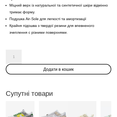
Міцний верх із натуральної та синтетичної шкіри відмінно
тримає форму.
Подушка Air-Sole для легкості та амортизації
Крайня підошва з твердої резини для впевненого
зчеплення с різними поверхнями.
Nike
SB
Dunk
Додати в кошик
Low
Wheat
2017
кількість
Супутні товари