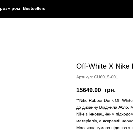
 розміром
Bestsellers
Off-White X Nike 
Артикул:
CU6015-001
15649.00
грн.
**Nike Rubber Dunk Off-White 
до дизайну Вірджила Абло. М
Nike з інноваційним підходом
матеріалів, а яскравий неоно
Массивна гумова підошва з т