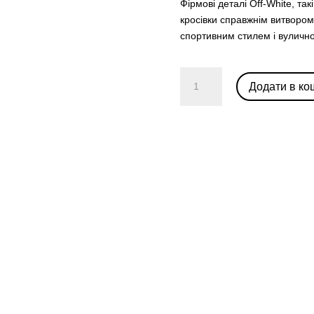
Фірмові деталі Off-White, так
кросівки справжнім витвором
спортивним стилем і вулич
Off-
Додати в ко
White
X
Nike
Rubber
Dunk
“Green
Strike”
кількість