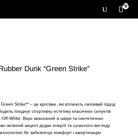
[yith_wcwl_items_coun
0
Rubber Dunk “Green Strike”
Green Strike** – це кросівки, які втілюють сміливий підхід
одель поєднує спортивну естетику класичних силуетів
 Off-White. Верх виконаний зі шкіри та синтетичних
во-зелений акцент додає енергії та сучасного вигляду.
ехнологією Air забезпечує комфорт і амортизацію.