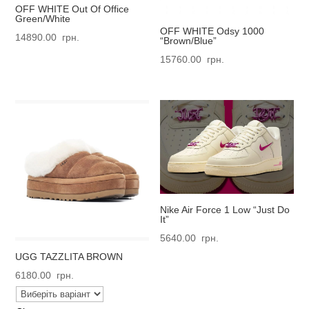
OFF WHITE Out Of Office
Green/White
OFF WHITE Odsy 1000
14890.00
грн.
“Brown/Blue”
15760.00
грн.
Nike Air Force 1 Low “Just Do
It”
5640.00
грн.
UGG TAZZLITA BROWN
6180.00
грн.