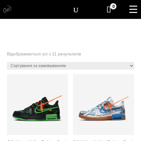
[yith_wcwl_items_coun
0
Відображаються усі з 11 результатів