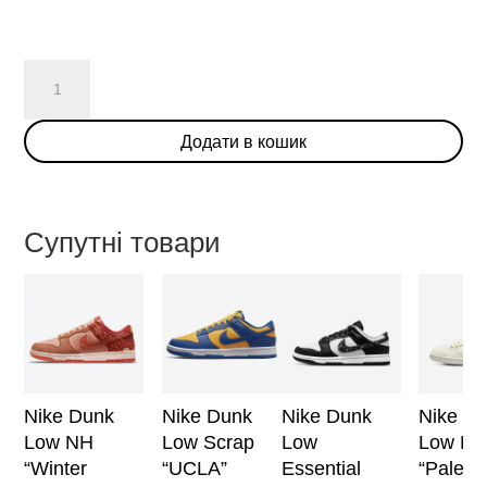
Wasted
Youth
x
Додати в кошик
Nike
SB
Dunk
Low
Супутні товари
кількість
Nike Dunk
Nike Dunk
Nike Dunk
Nike D
Low NH
Low Scrap
Low
Low Dis
“Winter
“UCLA”
Essential
“Pale Iv