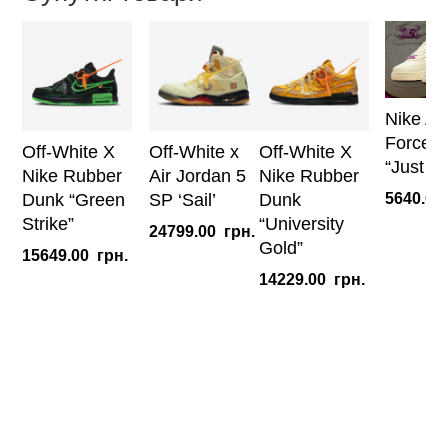
кількість
Nike Air
Force 1
Off-White X
Off-White x
Off-White X
“Just Do
Nike Rubber
Air Jordan 5
Nike Rubber
Dunk “Green
SP ‘Sail’
Dunk
5640.00
Strike”
“University
24799.00
грн.
Gold”
15649.00
грн.
14229.00
грн.