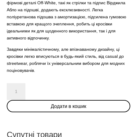
фірмові деталі Off-White, такі як стрілки та підпис Вірджила
Абло на підошві, додають ексклюзивності. Легка
поліуретанова підошва з амортизацією, підсилена гумовою
вставкою для кращого зчеплення, робить ці кросівки
ідеальними як для щоденного використання, так і для
активного відпочинку.
Завдяки мінімалістичному, але впізнаваному дизайну, ці
кросівки легко вписуються в будь-який стиль, від casual до
streetwear, роблячи їх універсальним вибором для модних
поціновувачів.
OFF-
WHITE
Out
Додати в кошик
Of
Office
“For
Walking”
Супутні товари
Black