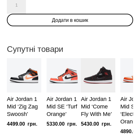
Jordan
1
Додати в кошик
Mid
'Light
Bone'
кількість
Супутні товари
Air Jordan 1
Air Jordan 1
Air Jordan 1
Air Jor
Mid ‘Zig Zag
Mid SE ‘Turf
Mid ‘Come
Mid SE
Swoosh’
Orange’
Fly With Me’
‘Electro
Orange
4499.00
грн.
5330.00
грн.
5430.00
грн.
4890.00