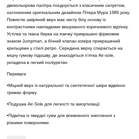
двокольорова палітра поєднується з класичним силуетом,
натхненним оригінальним дизайном Пітера Мура 1985 року.
Повністю шкіряний верх має чисту білу основу із
контрастними накладками вишуканого коричневого відтінку.
Устілка та ткана бирка на язичку прикрашені фірмовим
знаком Jumpman, а бічний клапан коміра прикрашений
крильцями у стилі ретро. Середина верху спирається на
міцну гумову підошву, де знаходиться п’ятка Air-sole,
укладена в легкий поліуретан.
Переваги
•Міцний верх із натуральної та синтетичної шкіри відмінно
тримає форму.
•Подушка Air-Sole для легкості та амортизації.
•Підмітка із твердої гуми для впевненого зчеплення з
різними поверхнями.
Air