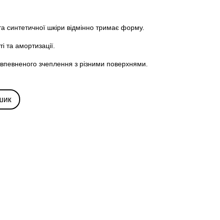
 та синтетичної шкіри відмінно тримає форму.
ті та амортизації.
ля впевненого зчеплення з різними поверхнями.
шик