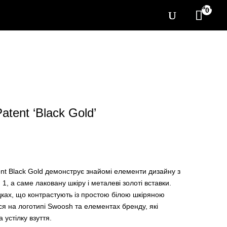
[yith_wcwl_items_coun
0
atent ‘Black Gold’
ent Black Gold демонструє знайомі елементи дизайну з
1, а саме лаковану шкіру і металеві золоті вставки.
дках, що контрастують із простою білою шкіряною
ся на логотипі Swoosh та елементах бренду, які
 устілку взуття.