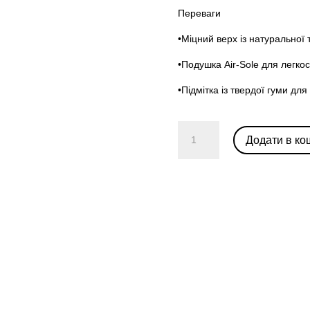
Переваги
•Міцний верх із натуральної
•Подушка Air-Sole для легкос
•Підмітка із твердої гуми д
Air
Додати в ко
Jordan
1
Mid
Patent
'Black
Gold'
кількість