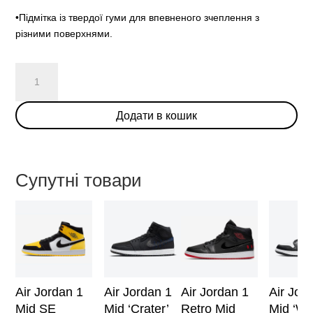
•Підмітка із твердої гуми для впевненого зчеплення з
різними поверхнями.
Air
Jordan
1
Додати в кошик
Mid
SE
'SiEMPRE
Familia'
Супутні товари
кількість
Air Jordan 1
Air Jordan 1
Air Jordan 1
Air Jor
Mid SE
Mid ‘Crater’
Retro Mid
Mid ‘Wh