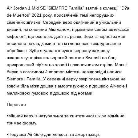
Air Jordan 1 Mid SE “SiEMPRE Familia” взятий з колекції “D?a
de Muertos” 2021 року, присвяченій темі непорушних
сімейних зв’язків. Середній верх одягнений в унікальний
дизайн, натхненний Міктланом, підземним світом ацтекської
міфології, що охоплює дев’ять рівнів. Верх із чорної замші
посилено накладками в тон із глянсовою текстурованою
обробкою. Зуби ягуара оточують червону замшеву
шкарпетку, а різнокольоровий логотип Swoosh на боці
прикрашений пір’ям на хвості і наконечником стріли. Мовні
бирки з логотипом Jumpman містять невідповідні написи
Siempre і Familia. У середині верху закріплена вінтажна не
зовсім біла міжпідошва з амортизуючою підошвою Air-sole і
малиновою гумовою підошвою під ногами.
Переваги
•Міцний верх із натуральної та синтетичної шкіри відмінно
тримає форму.
•Подушка Air-Sole для легкості та амортизації.