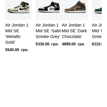
(W)
кількість
Air Jordan 1
Air Jordan 1
Air Jordan 1
Air Jor
Mid SE
Mid SE ‘Satin
Mid SE ‘Dark
Mid ‘Pi
‘Metallic
Smoke Grey’
Chocolate’
Green’
Gold’
5330.00
грн.
4899.00
грн.
6110.00
5540.00
грн.