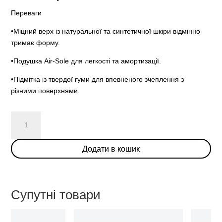
Переваги
•Міцний верх із натуральної та синтетичної шкіри відмінно
тримає форму.
•Подушка Air-Sole для легкості та амортизації.
•Підмітка із твердої гуми для впевненого зчеплення з
різними поверхнями.
Air
Jordan
1
Додати в кошик
Mid
SE
Utility
"White
Супутні товари
Black
Gym
Red"