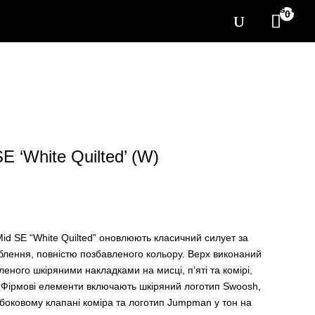
[yith_wcwl_items_coun
0
SE ‘White Quilted’ (W)
 Mid SE “White Quilted” оновлюють класичний силует за
блення, повністю позбавленого кольору. Верх виконаний
леного шкіряними накладками на мисці, п’яті та комірі,
 Фірмові елементи включають шкіряний логотип Swoosh,
боковому клапані коміра та логотип Jumpman у тон на