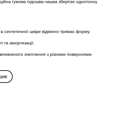
диційна гумова підошва-чашка зберігає однотонну
 та синтетичної шкіри відмінно тримає форму.
ті та амортизації.
ля впевненого зчеплення з різними поверхнями.
шик