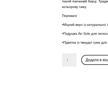
тканій язичковій бирці. Тра
кольорову гаму.
Переваги
•Міцний верх із натуральної
•Подушка Air-Sole для легкос
•Підмітка із твердої гуми д
Air
Додати в ко
Jordan
1
Mid
SE
'White
Quilted'
(W)
кількість