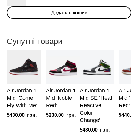
1
Додати в кошик
Mid
'Unit?
Totale'
(W)
Супутні товари
кількість
Air Jordan 1
Air Jordan 1
Air Jordan 1
Air Jor
Mid ‘Come
Mid ‘Noble
Mid SE ‘Heat
Mid ‘De
Fly With Me’
Red’
Reactive –
Red’
Color
5430.00
грн.
5230.00
грн.
5440.00
Change’
5480.00
грн.