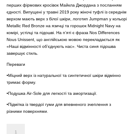
перших фірмових кросівок Майкла Джордана з посланням
єдності. Випущені у травні 2019 року жіночі туфлі із середнім
верхом мають верх з білої шкіри, логотип Jumpman у кольорі
Metallic Red Bronze на язичці та горошок Midnight Navy на
комірі, устілці та підошві. На п’яті є фраза Nos Differences
Nous Unissent, що англійською мовою перекладається як
«Наші відмінності об’єднують нас». Чиста синя підошва
завершує стиль.
Переваги
•Міцний верх із натуральної та синтетичної шкіри відмінно
тримає форму.
•Подушка Air-Sole для легкості та амортизації.
•Підмітка із твердої гуми для впевненого зчеплення з
різними поверхнями.
Air
Jordan