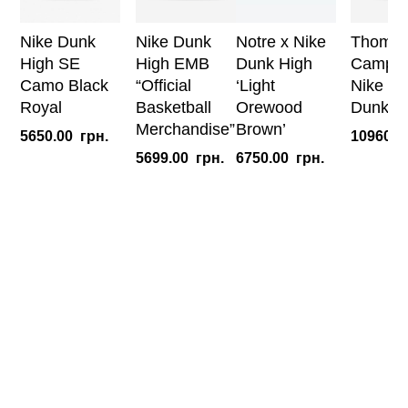
Nike Dunk
Nike Dunk
Notre x Nike
Thoma
High SE
High EMB
Dunk High
Campbe
Camo Black
“Official
‘Light
Nike S
Royal
Basketball
Orewood
Dunk H
Merchandise”
Brown’
5650.00
грн.
10960.0
5699.00
грн.
6750.00
грн.