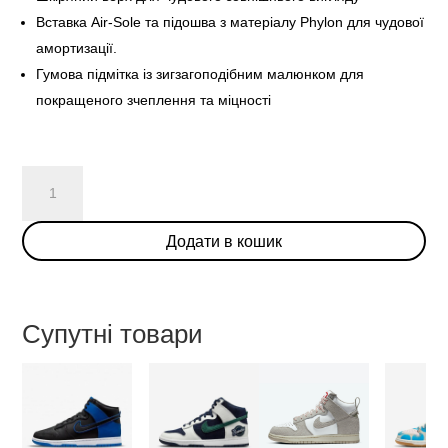
Вставка Air-Sole та підошва з матеріалу Phylon для чудової
амортизації.
Гумова підмітка із зигзагоподібним малюнком для
покращеного зчеплення та міцності
Nike
Dunk
High
Додати в кошик
SE
“First
Use”
Sail
Супутні товари
кількість