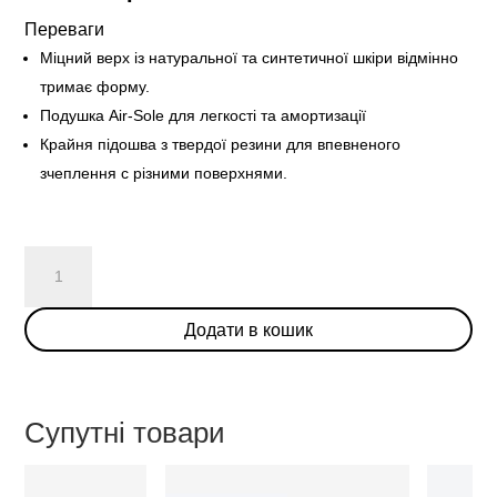
Переваги
Міцний верх із натуральної та синтетичної шкіри відмінно
тримає форму.
Подушка Air-Sole для легкості та амортизації
Крайня підошва з твердої резини для впевненого
зчеплення с різними поверхнями.
Instant
Skateboards
X
Додати в кошик
Nike
SB
Dunk
Low
Супутні товари
кількість