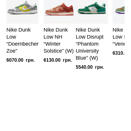
Nike Dunk
Nike Dunk
Nike Dunk
Nike D
Low
Low NH
Low Disrupt
Low SP
“Doernbecher
“Winter
“Phantom
“Veneer
Zoe”
Solstice” (W)
University
6310.00
Blue” (W)
6070.00
грн.
6130.00
грн.
5540.00
грн.