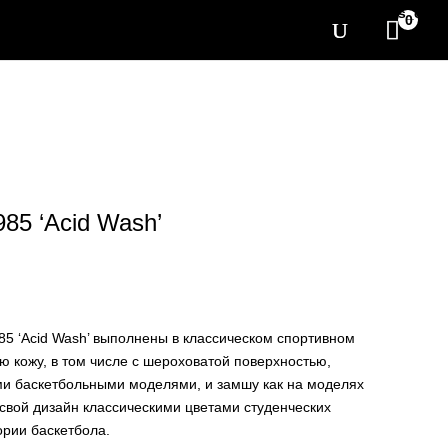
[yith_wcwl_items_coun
0
985 ‘Acid Wash’
985 ‘Acid Wash’ выполнены в классическом спортивном
ю кожу, в том числе с шероховатой поверхностью,
и баскетбольными моделями, и замшу как на моделях
свой дизайн классическими цветами студенческих
ории баскетбола.