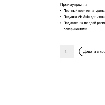
Преимущества
Прочный верх из натураль
Подушка Air-Sole для легк
Подметка из твердой рези
поверхностями.
Nike
Додати в ко
Dunk
High
1985
'Acid
Wash'
кількість