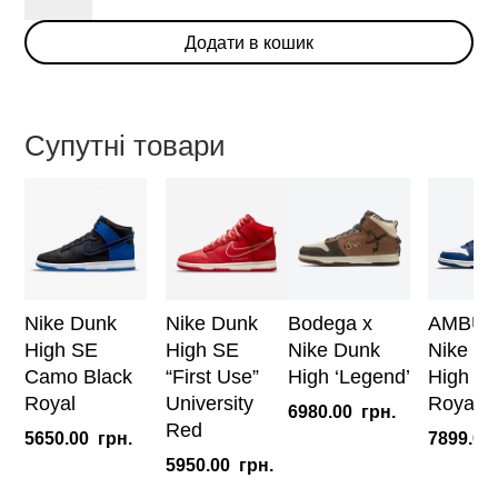
High
Додати в кошик
SP
'Michigan'
2020
кількість
Супутні товари
Nike Dunk
Nike Dunk
Bodega x
AMBUS
High SE
High SE
Nike Dunk
Nike D
Camo Black
“First Use”
High ‘Legend’
High ‘D
Royal
University
Royal’
6980.00
грн.
Red
5650.00
грн.
7899.00
5950.00
грн.