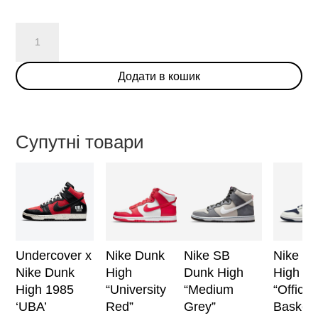
Bodega
x
Nike
Додати в кошик
Dunk
High
'Legend'
кількість
Супутні товари
Undercover x
Nike Dunk
Nike SB
Nike D
Nike Dunk
High
Dunk High
High E
High 1985
“University
“Medium
“Official
‘UBA’
Red”
Grey”
Basketb