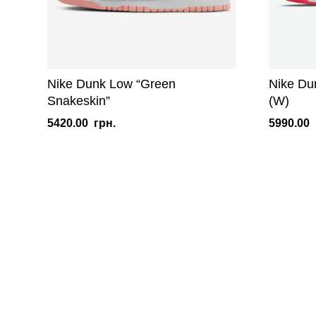
Nike Dunk Low “Green
Nike Du
Snakeskin”
(W)
5420.00
грн.
5990.00