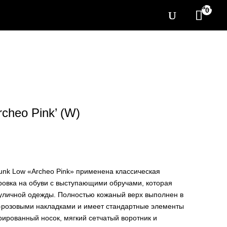
[yith_wcwl_items_coun
0
rcheo Pink’ (W)
Dunk Low «Archeo Pink» применена классическая
ровка на обуви с выступающими обручами, которая
уличной одежды. Полностью кожаный верх выполнен в
о-розовыми накладками и имеет стандартные элементы
рированный носок, мягкий сетчатый воротник и