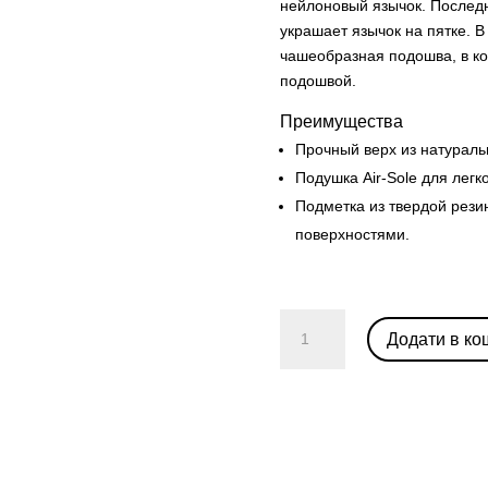
нейлоновый язычок. Последн
украшает язычок на пятке. 
чашеобразная подошва, в ко
подошвой.
Преимущества
Прочный верх из натураль
Подушка Air-Sole для легк
Подметка из твердой рези
поверхностями.
Nike
Додати в ко
Dunk
Low
'Archeo
Pink'
(W)
кількість