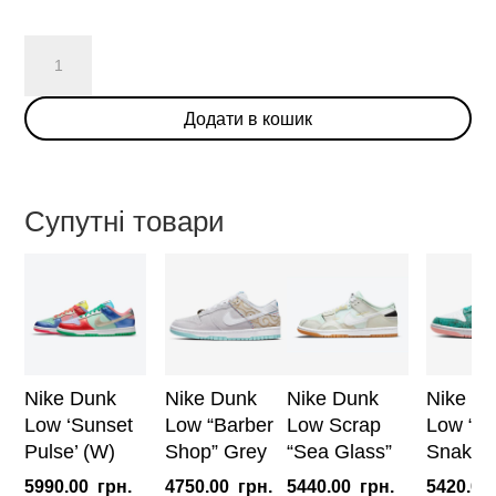
Nike
Dunk
Low
Додати в кошик
'Bordeaux'
(W)
кількість
Супутні товари
Nike Dunk
Nike Dunk
Nike Dunk
Nike D
Low ‘Sunset
Low “Barber
Low Scrap
Low “G
Pulse’ (W)
Shop” Grey
“Sea Glass”
Snakesk
5990.00
грн.
4750.00
грн.
5440.00
грн.
5420.00