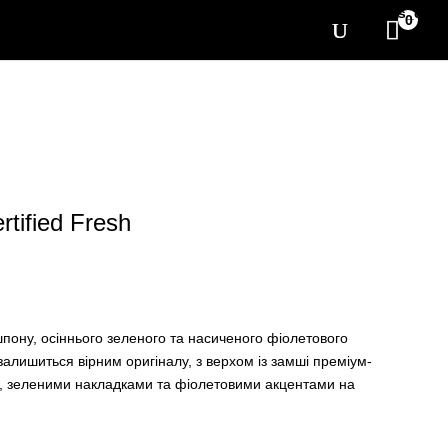
[yith_wcwl_items_coun
0
tified Fresh
пону, осіннього зеленого та насиченого фіолетового
залишиться вірним оригіналу, з верхом із замші преміум-
, зеленими накладками та фіолетовими акцентами на