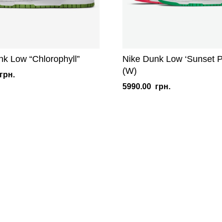
nk Low “Chlorophyll”
Nike Dunk Low ‘Sunset P
(W)
грн.
5990.00
грн.