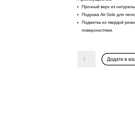
Прочный верх из натураль
Подушка Air-Sole для легк
Подметка из твердой рези
поверхностями.
Nike
Додати в ко
Dunk
Low
Certified
Fresh
кількість