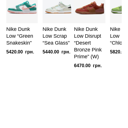
Nike Dunk
Nike Dunk
Nike Dunk
Nike D
Low “Green
Low Scrap
Low Disrupt
Low
Snakeskin”
“Sea Glass”
“Desert
“Chlorop
Bronze Pink
5420.00
грн.
5440.00
грн.
5820.00
Prime” (W)
6470.00
грн.