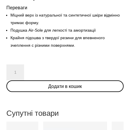
Переваги
Міцний верх із натуральної та синтетичної шкіри відмінно
тримає форму.
Подушка Air-Sole для легкості та амортизації
Крайня підошва з твердої резини для впевненого
зчеплення с різними поверхнями.
Nike
Dunk
Low
Додати в кошик
Disrupt
“Kid
at
Heart”
Супутні товари
(W)
кількість