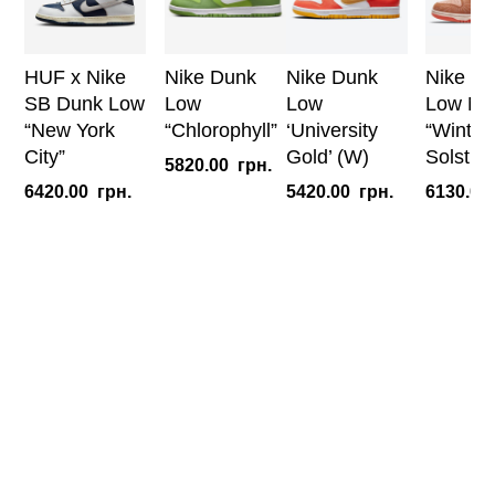
HUF x Nike
Nike Dunk
Nike Dunk
Nike D
SB Dunk Low
Low
Low
Low N
“New York
“Chlorophyll”
‘University
“Winter
City”
Gold’ (W)
Solstic
5820.00
грн.
6420.00
грн.
5420.00
грн.
6130.00