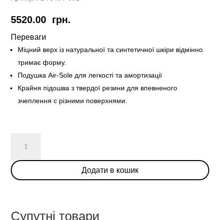
5520.00
грн.
Переваги
Міцний верх із натуральної та синтетичної шкіри відмінно
тримає форму.
Подушка Air-Sole для легкості та амортизації
Крайня підошва з твердої резини для впевненого
зчеплення с різними поверхнями.
Nike
Dunk
Low
Додати в кошик
Light
Iron
Ore
Red
Супутні товари
Blue