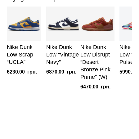
кількість
Nike Dunk
Nike Dunk
Nike Dunk
Nike D
Low Scrap
Low “Vintage
Low Disrupt
Low ‘Su
“UCLA”
Navy”
“Desert
Pulse’ 
Bronze Pink
6230.00
грн.
6870.00
грн.
5990.00
Prime” (W)
6470.00
грн.