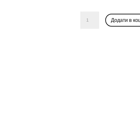
Nike
Додати в ко
Dunk
Low
Light
Smoke
Grey
(W)
кількість