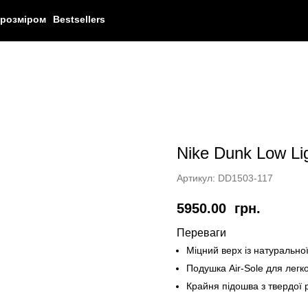
 розміром
Bestsellers
Nike Dunk Low Li
Артикул:
DD1503-117
5950.00
грн.
Переваги
Міцний верх із натурально
Подушка Air-Sole для легко
Крайня підошва з твердої