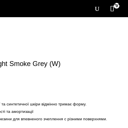
[yith_wcwl_items_coun
0
ght Smoke Grey (W)
ї та синтетичної шкіри відмінно тримає форму.
сті та амортизації
 резини для впевненого зчеплення с різними поверхнями.