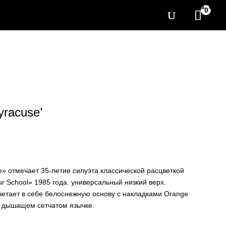
[yith_wcwl_items_coun
0
yracuse’
e» отмечает 35-летие силуэта классической расцветкой
our School» 1985 года. универсальный низкий верх.
етает в себе белоснежную основу с накладками Orange
на дышащем сетчатом язычке.