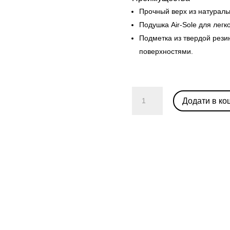
Прочный верх из натураль
Подушка Air-Sole для легк
Подметка из твердой рези
поверхностями.
Nike
Додати в ко
Dunk
Low
'Syracuse'
кількість