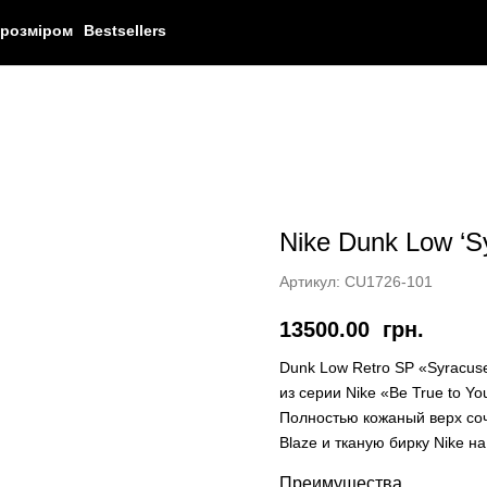
 розміром
Bestsellers
Nike Dunk Low ‘S
Артикул:
CU1726-101
13500.00
грн.
Dunk Low Retro SP «Syracus
из серии Nike «Be True to Y
Полностью кожаный верх соч
Blaze и тканую бирку Nike 
Преимущества