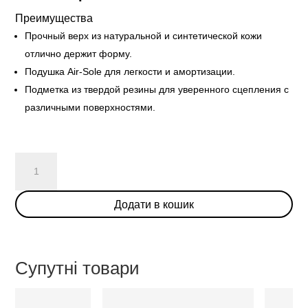
Преимущества
Прочный верх из натуральной и синтетической кожи
отлично держит форму.
Подушка Air-Sole для легкости и амортизации.
Подметка из твердой резины для уверенного сцепления с
различными поверхностями.
Nike
Dunk
Low
Додати в кошик
Valentine's
Day
(2022)
(W)
Супутні товари
кількість