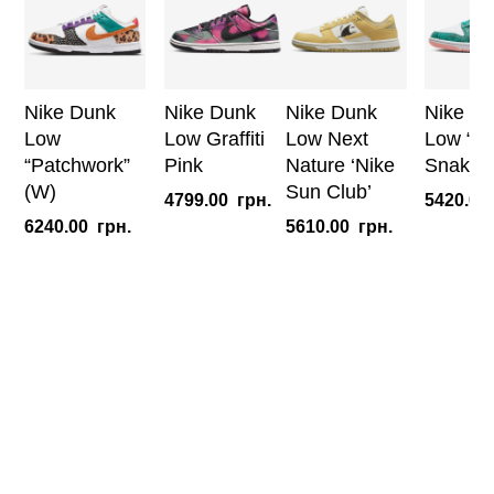
Nike Dunk
Nike Dunk
Nike Dunk
Nike D
Low
Low Graffiti
Low Next
Low “G
“Patchwork”
Pink
Nature ‘Nike
Snakesk
(W)
Sun Club’
4799.00
грн.
5420.00
6240.00
грн.
5610.00
грн.