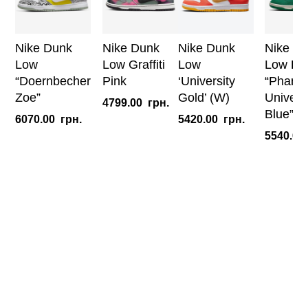
Nike Dunk
Nike Dunk
Nike Dunk
Nike D
Low
Low Graffiti
Low
Low Dis
“Doernbecher
Pink
‘University
“Phant
Zoe”
Gold’ (W)
Universi
4799.00
грн.
Blue” (
6070.00
грн.
5420.00
грн.
5540.00