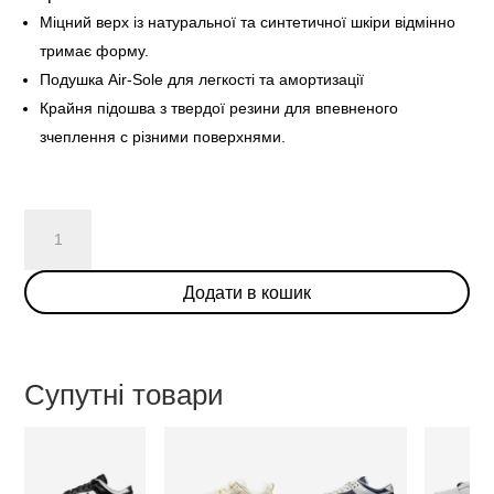
Міцний верх із натуральної та синтетичної шкіри відмінно
тримає форму.
Подушка Air-Sole для легкості та амортизації
Крайня підошва з твердої резини для впевненого
зчеплення с різними поверхнями.
Nike
SB
Dunk
Додати в кошик
Low
“Skate
Like
A
Супутні товари
Girl”
кількість