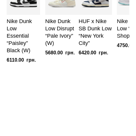
Nike Dunk
Nike Dunk
HUF x Nike
Nike D
Low
Low Disrupt
SB Dunk Low
Low “Ba
Essential
“Pale Ivory”
“New York
Shop” 
“Paisley”
(W)
City”
4750.00
Black (W)
5680.00
грн.
6420.00
грн.
6110.00
грн.