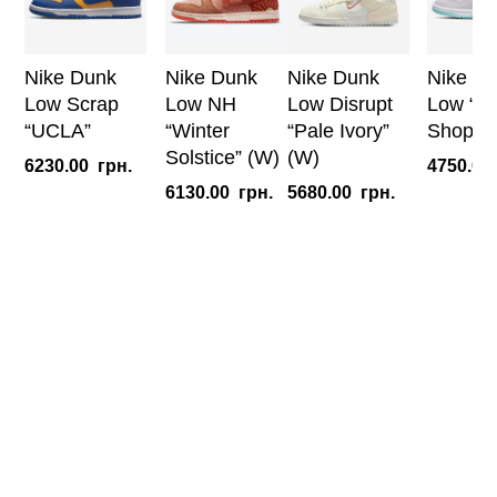
Nike Dunk
Nike Dunk
Nike Dunk
Nike D
Low Scrap
Low NH
Low Disrupt
Low “Ba
“UCLA”
“Winter
“Pale Ivory”
Shop” 
Solstice” (W)
(W)
6230.00
грн.
4750.00
6130.00
грн.
5680.00
грн.