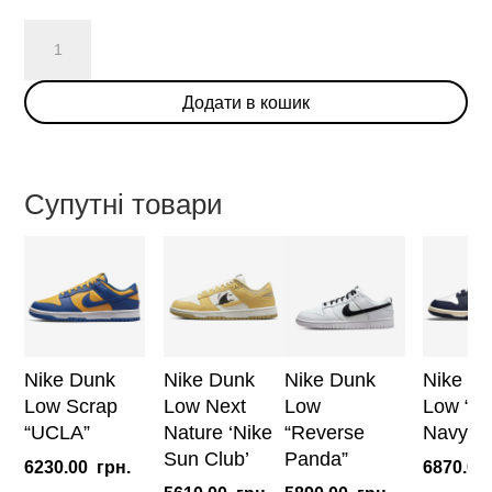
Nike
Dunk
Low
Додати в кошик
Next
Nature
'Pale
Coral'
Супутні товари
(W)
кількість
Nike Dunk
Nike Dunk
Nike Dunk
Nike D
Low Scrap
Low Next
Low
Low “Vi
“UCLA”
Nature ‘Nike
“Reverse
Navy”
Sun Club’
Panda”
6230.00
грн.
6870.00